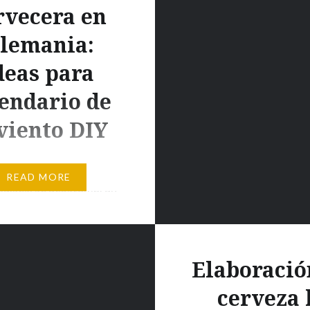
rvecera en
lemania:
deas para
endario de
viento DIY
ia, al igual que en
READ MORE
aíses, se acostumbran
ndarios de adviento, que
teo de los días que
ra la celebración de la
Elaboració
inicia a partir del
de diciembre, al 24. O
cerveza 
 24 días. La tradición, es