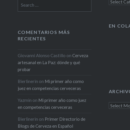
casi todas están repetidas, por…
Search
Secciones
for:
EN COL
COMENTARIOS MÁS
RECIENTES
Giovanni Alonso Castillo
on
Cerveza
artesanal en La Paz: dónde y qué
probar
Bierlinerin
on
Mi primer año como
juez en competencias cerveceras
ARCHIV
Yazmin
on
Mi primer año como juez
Archivo
en competencias cerveceras
cervecero
Bierlinerin
on
Primer Directorio de
Blogs de Cerveza en Español