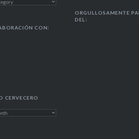
en noviembre del año p
ORGULLOSAMENTE PA
una cerveza de trigo, la 
DEL:
probamos, bebimos y
ABORACIÓN CON:
disfrutamos en nuestra
“Posada” de grupo, au
para…
O CERVECERO