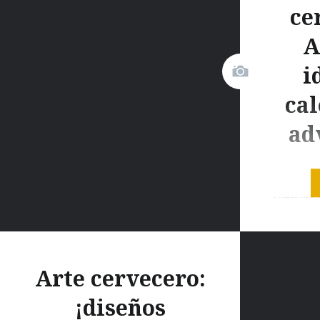
ce
A
i
cal
ad
En Aleman
muchos p
los cale
es el con
faltan pa
Arte cervecero:
Navidad; 
primero 
¡diseños
sea, sólo