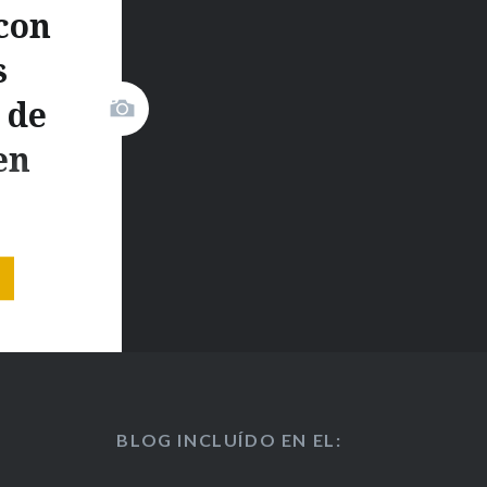
con
s
 de
en
icas de
en
ciales,
r
stra
BLOG INCLUÍDO EN EL:
 vez fué