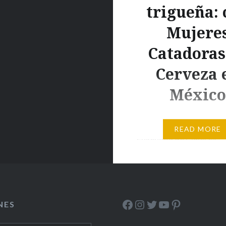
trigueña: 
os en el hogar y cada
Mujere
r una…
Catadoras
Cerveza 
México
El sábado pasado, las ch
READ MORE
Ensenada de Mujeres
Catadoras de Cerveza 
México e invitados espe
elaboramos cerveza po
segunda ocasión en nue
Facebook
Instagram
Twitter
YouTube
Pinterest
NES
historia personal, y del
movimiento. La primera