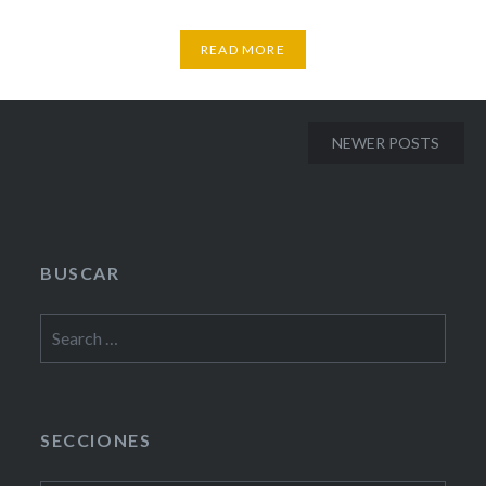
READ MORE
Posts
NEWER POSTS
navigation
BUSCAR
Search
for:
SECCIONES