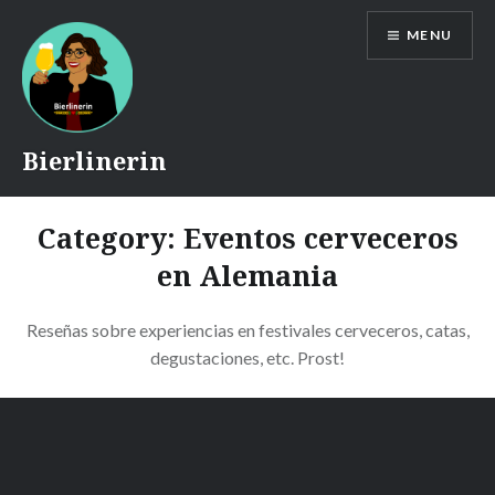
Skip
MENU
to
content
Bierlinerin
Category:
Eventos cerveceros
en Alemania
Reseñas sobre experiencias en festivales cerveceros, catas,
degustaciones, etc. Prost!