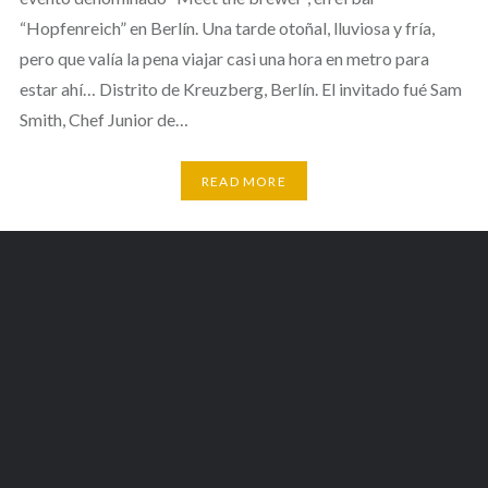
“Hopfenreich” en Berlín. Una tarde otoñal, lluviosa y fría,
pero que valía la pena viajar casi una hora en metro para
estar ahí… Distrito de Kreuzberg, Berlín. El invitado fué Sam
Smith, Chef Junior de…
READ MORE