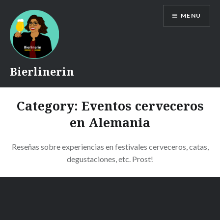
Skip
MENU
to
content
Bierlinerin
Category:
Eventos cerveceros
en Alemania
Reseñas sobre experiencias en festivales cerveceros, catas,
degustaciones, etc. Prost!