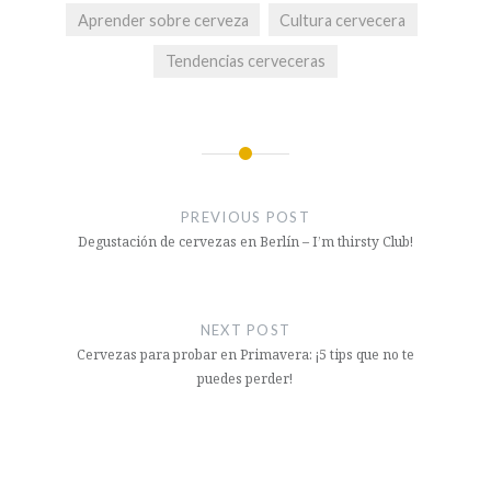
Aprender sobre cerveza
Cultura cervecera
Tendencias cerveceras
Post
navigation
PREVIOUS POST
Degustación de cervezas en Berlín – I’m thirsty Club!
NEXT POST
Cervezas para probar en Primavera: ¡5 tips que no te
puedes perder!