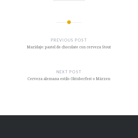
Post
navigation
PREVIOUS POST
Maridaje: pastel de chocolate con cerveza Stout
NEXT POST
Cerveza alemana estilo Oktoberfest o Märzen