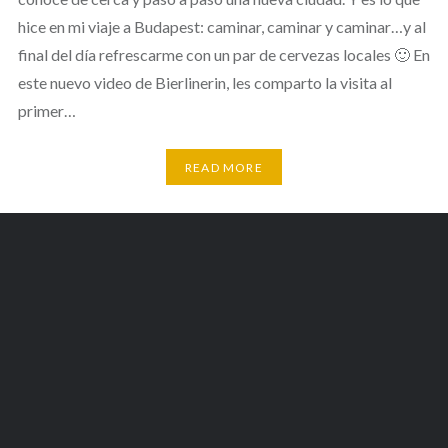
hice en mi viaje a Budapest: caminar, caminar y caminar…y al
final del día refrescarme con un par de cervezas locales 🙂 En
este nuevo video de Bierlinerin, les comparto la visita al
primer…
READ MORE