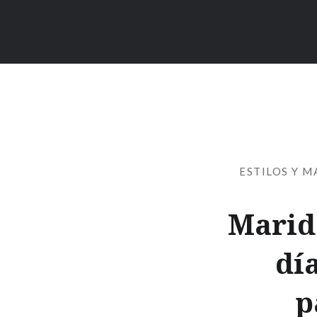
ESTILOS Y 
Marida
dí
p