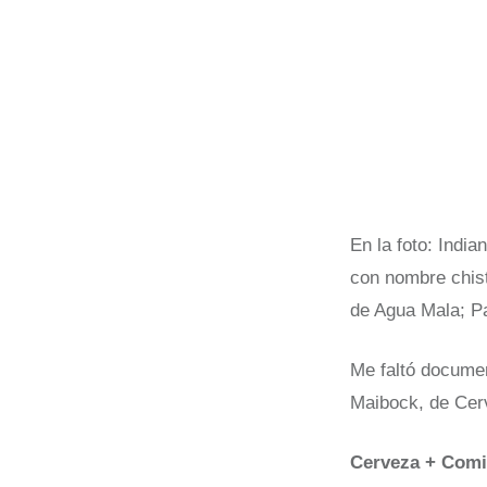
En la foto: India
con nombre chis
de Agua Mala; P
Me faltó documen
Maibock, de Cerv
Cerveza + Com