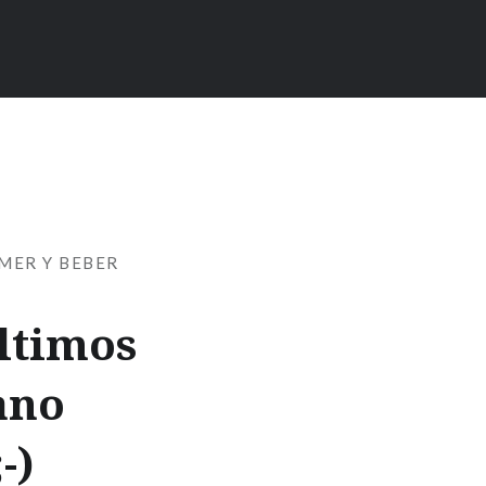
MER Y BEBER
últimos
ano
-)