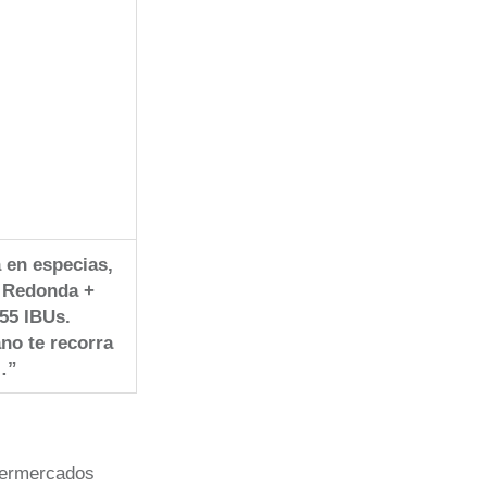
a en especias,
a Redonda +
 55 IBUs.
ano te recorra
…”
permercados