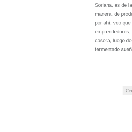
Soriana, es de l
manera, de produ
por
ahí,
veo que 
emprendedores, 
casera, luego de
fermentado sueñ
Ce
Post
navigation