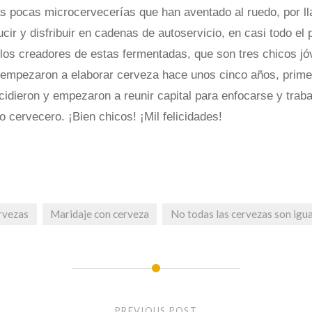
as pocas microcervecerías que han aventado al ruedo, por l
cir y disfribuir en cadenas de autoservicio, en casi todo el
los creadores de estas fermentadas, que son tres chicos j
empezaron a elaborar cerveza hace unos cinco años, prime
cidieron y empezaron a reunir capital para enfocarse y traba
o cervecero.
¡
Bien chicos!
¡
Mil felicidades!
rvezas
Maridaje con cerveza
No todas las cervezas son igu
PREVIOUS POST