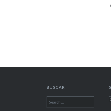
BUSCAR
Search
S
for: