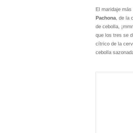
El maridaje más 
Pachona
, de la
de cebolla,
¡
mmm!
que los tres se 
cítrico de la cerv
cebolla sazonada