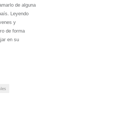
lamarlo de alguna
 país. Leyendo
óvenes y
ro de forma
jar en su
ales