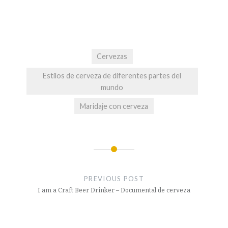
Cervezas
Estilos de cerveza de diferentes partes del
mundo
Maridaje con cerveza
Post
navigation
PREVIOUS POST
I am a Craft Beer Drinker – Documental de cerveza