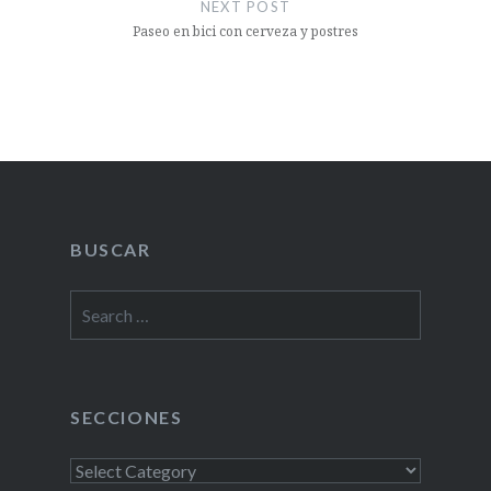
NEXT POST
Paseo en bici con cerveza y postres
BUSCAR
Search
for:
SECCIONES
Secciones