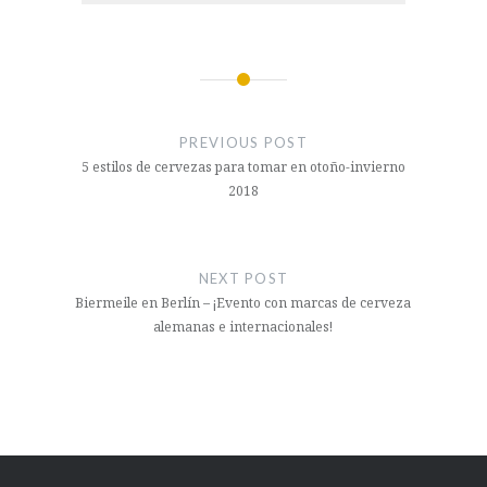
Post
navigation
PREVIOUS POST
5 estilos de cervezas para tomar en otoño-invierno
2018
NEXT POST
Biermeile en Berlín – ¡Evento con marcas de cerveza
alemanas e internacionales!